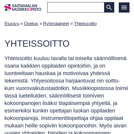
Etusivu
»
Opetus
»
Ryhmäaineet
»
Yhteissoitto
YHTEISSOITTO
Yhteissoitto kuuluu tavalla tai toisella säännöllisenä
osana kaikkien oppilaiden opintoihin, ja on
luonteeltaan hauskaa ja motivoivaa yhdessä
tekemistä. Yhtyesoitossa harjaantuvat nin soitto-
kuin vuorovaikutustaidotkin. Musiikkiopistossa toimii
tässä luetelluiden, säännöllisesti toimivien
kokoonpanojen lisäksi tilapäisempiä yhtyeitä, ja
esimerkiksi kunkin opettajan luokan oppilaiden
kokoonpanoja. Instrumenttiopettaja ohjaa oppilaat
mukaan heille sopiviin kokoonpanoihin. Myös aivan
uusien yhtyeiden, bändien ja kokoonpanojen