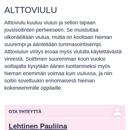
ALTTOVIULU
Alttoviulu kuuluu viulun ja sellon tapaan
jousisoitinten perheeseen. Se muistuttaa
ulkonäöltään viulua, mutta on kooltaan hieman
suurempi ja äänteltään tummasointisempi.
Alttoviulun viritys eroaa myös viululla käytettävästä
vireestä. Soittimen suuremman koon vuoksi
soittajalta kysytään äänen tuottamiseksi myös
hieman enemmän voimaa kuin viulussa, ja niin
soitin soveltuukin erinomaisesti hieman
kokeneemmille oppilaille.
person
OTA YHTEYTTÄ
Lehtinen Pauliina