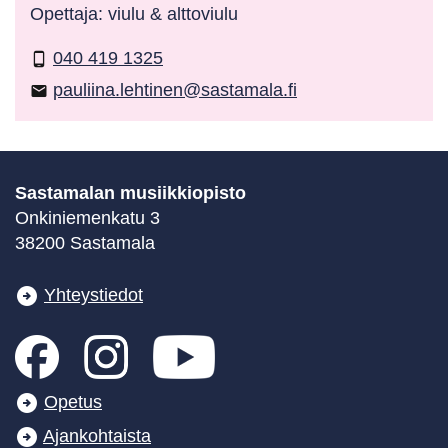
Opettaja: viulu & alttoviulu
040 419 1325
phone_android
pauliina.lehtinen@sastamala.fi
email
Sastamalan musiikkiopisto
Onkiniemenkatu 3
38200 Sastamala
Yhteystiedot
Opetus
Ajankohtaista