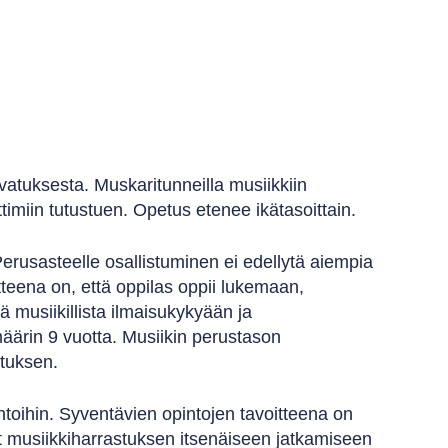
vatuksesta. Muskaritunneilla musiikkiin
ittimiin tutustuen. Opetus etenee ikätasoittain.
Perusasteelle osallistuminen ei edellytä aiempia
itteena on, että oppilas oppii lukemaan,
 musiikillista ilmaisukykyään ja
määrin 9 vuotta. Musiikin perustason
stuksen.
ntoihin. Syventävien opintojen tavoitteena on
set musiikkiharrastuksen itsenäiseen jatkamiseen