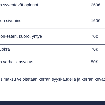
in syventävät opinnot
260€
nen sivuaine
160€
orkesteri, kuoro, yhtye
70€
vuokra
70€
in varhaiskasvatus
50€
imaksu veloitetaan kerran syyskaudella ja kerran kevät