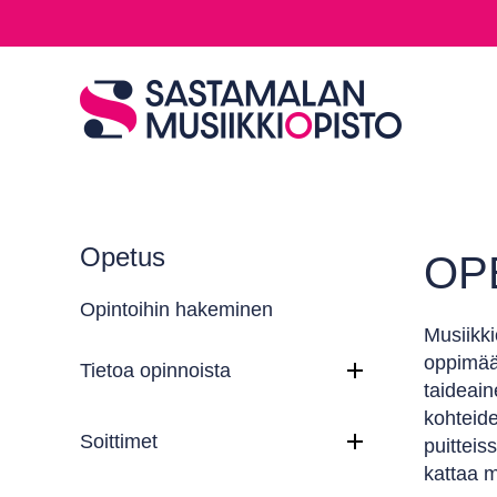
Opetus
OP
Opintoihin hakeminen
Musiikki
oppimäär
Tietoa opinnoista
taideain
kohteide
Soittimet
puitteis
kattaa 