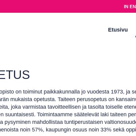
IN E
Etusivu
ETUS
opisto on toiminut paikkakunnalla jo vuodesta 1973, ja 
än mukaista opetusta. Taiteen perusopetus on kansainväl
eita, joka varmistaa tavoitteellisen ja tasolta toiselle 
n suuntaisesti. Toimintaamme säätelevät laki taiteen p
sa pysyminen mahdollistaa tuntiperustaisen valtionosuud
menoista noin 57%, kaupungin osuus noin 33% sekä opp