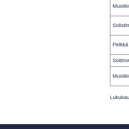
Musiik
Solisti
Pelkkä 
Soitin
Musiik
Lukukaus