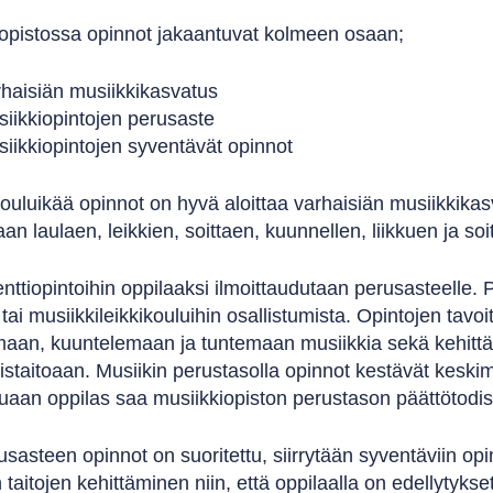
iopistossa opinnot jakaantuvat kolmeen osaan;
haisiän musiikkikasvatus
iikkiopintojen perusaste
iikkiopintojen syventävät opinnot
uluikää opinnot on hyvä aloittaa varhaisiän musiikkikas
aan laulaen, leikkien, soittaen, kuunnellen, liikkuen ja so
nttiopintoihin oppilaaksi ilmoittaudutaan perusasteelle. 
 tai musiikkileikkikouluihin osallistumista. Opintojen tavo
amaan, kuuntelemaan ja tuntemaan musiikkia sekä kehittää
istaitoaan. Musiikin perustasolla opinnot kestävät keski
tuaan oppilas saa musiikkiopiston perustason päättötodi
sasteen opinnot on suoritettu, siirrytään syventäviin opi
n taitojen kehittäminen niin, että oppilaalla on edellytyk