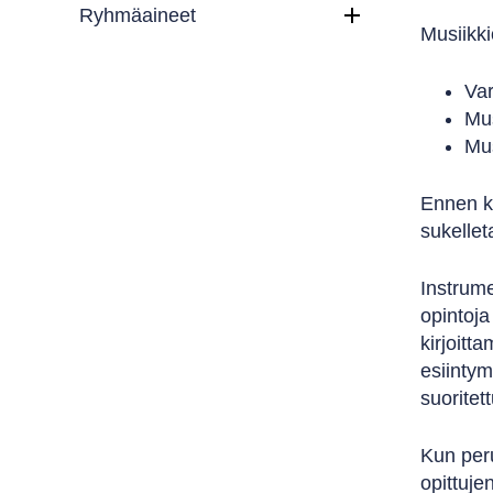
Ryhmäaineet
Musiikk
Var
Mus
Mus
Ennen ko
sukellet
Instrume
opintoja
kirjoitt
esiintym
suoritet
Kun peru
opittuje