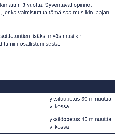
skimäärin 3 vuotta. Syventävät opinnot
ä, jonka valmistuttua tämä saa musiikin laajan
oittotuntien lisäksi myös musiikin
htumiin osallistumisesta.
yksilöopetus 30 minuuttia
viikossa
yksilöopetus 45 minuuttia
viikossa