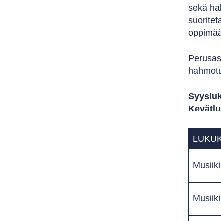
sekä hal
suoritet
oppimää
Perusast
hahmotus
Syysluk
Kevätlu
LUKU
Musiiki
Musiik