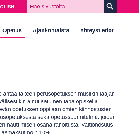
HAKUSAN
search
NGLISH
Opetus
Ajankohtaista
Yhteystiedot
se antaa taiteen perusopetuksen musiikin laajan
isestikin ainutlaatuinen tapa opiskella
etenevän opetuksen oppilaan omien kiinnostusten
erusopetuksesta sekä opetussuunnitelma, joiden
en nauttimisen osana rahoitusta. Valtionosuus
ilasmaksut noin 10%