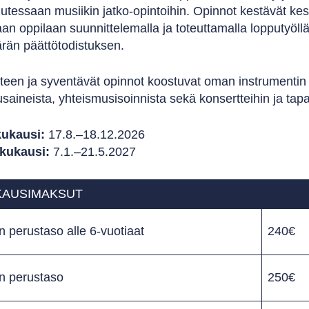
utessaan musiikin jatko-opintoihin. Opinnot kestävät ke
aan oppilaan suunnittelemalla ja toteuttamalla lopputyöll
rän päättötodistuksen.
een ja syventävät opinnot koostuvat oman instrumentin s
aineista, yhteismusisoinnista sekä konsertteihin ja tapa
ukausi:
17.8.–18.12.2026
kukausi:
7.1.–21.5.2027
KAUSIMAKSUT
n perustaso alle 6-vuotiaat
240€
in perustaso
250€