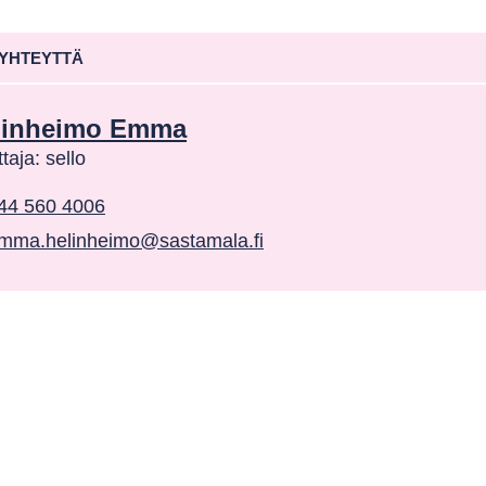
 YHTEYTTÄ
linheimo Emma
taja: sello
44 560 4006
mma.helinheimo@sastamala.fi