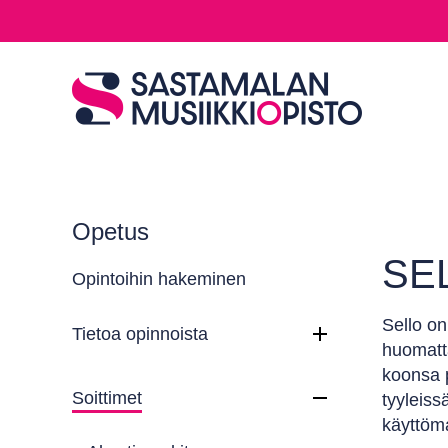
Opetus
SE
Opintoihin hakeminen
Sello on
Tietoa opinnoista
huomatta
koonsa p
Soittimet
tyyleiss
käyttöma