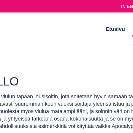
IN E
Etusivu
LLO
 viulun tapaan jousisoitin, jota soitetaan hyvin samaan t
vasti suuremman koon vuoksi soittaja yleensä istuu ja pi
uolesta myös viulua matalampi ääni, ja soinnin väri on
ä ja yhtyeissä tärkeänä osana kokonaisuutta ja se on myö
hdollisuuksista esimerkkinä voi käyttää vaikka Apocalypt