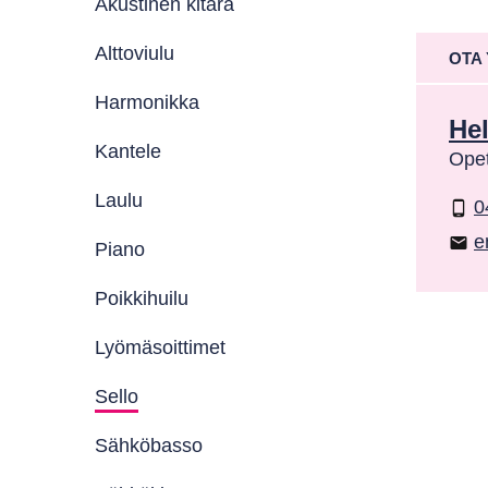
Akustinen kitara
Alttoviulu
OTA
Harmonikka
He
Kantele
Opet
Laulu
0
phone_android
e
email
Piano
Poikkihuilu
Lyömäsoittimet
Sello
Sähköbasso