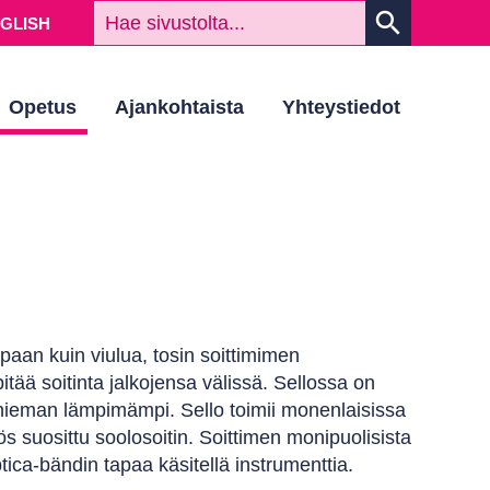
HAKUSAN
search
NGLISH
Opetus
Ajankohtaista
Yhteystiedot
apaan kuin viulua, tosin soittimimen
tää soitinta jalkojensa välissä. Sellossa on
 hieman lämpimämpi. Sello toimii monenlaisissa
s suosittu soolosoitin. Soittimen monipuolisista
ica-bändin tapaa käsitellä instrumenttia.