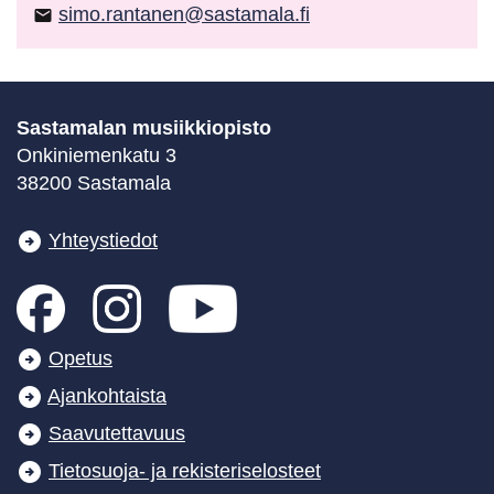
simo.rantanen@sastamala.fi
email
Sastamalan musiikkiopisto
Onkiniemenkatu 3
38200 Sastamala
Yhteystiedot
Opetus
Ajankohtaista
Saavutettavuus
Tietosuoja- ja rekisteriselosteet