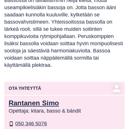
Bassossa on tavallisimmin neljä kieltä, mutta
useampikielisiäkin bassoja on. Jotta basson ääni
saadaan kunnolla kuuluville, kytketään se
bassovahvistimeen. Yhteissoitossa bassolla on
tärkeä rooli, sillä se tukee muiden soitinten
komppikuvioita rytmipohjallaan. Peruskomppien
lisäksi bassolla voidaan soittaa hyvin monipuolisesti
sooloja ja säestäviä harmoniakuvioita. Bassoa
voidaan soittaa näppäilemällä sormilla tai
käyttämällä plektraa.
person
OTA YHTEYTTÄ
Rantanen Simo
Opettaja: kitara, basso & bändit
050 346 5076
phone_android