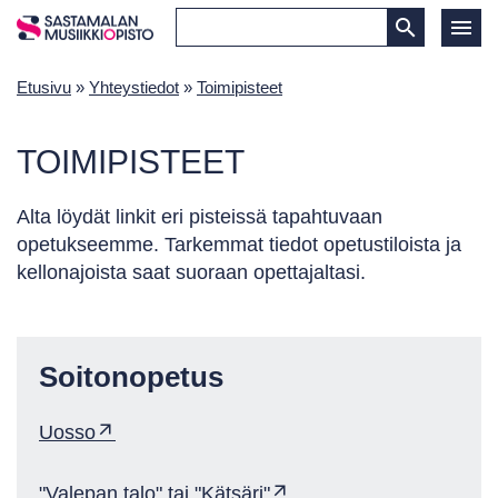
Etusivu
»
Yhteystiedot
»
Toimipisteet
TOIMIPISTEET
Alta löydät linkit eri pisteissä tapahtuvaan
opetukseemme. Tarkemmat tiedot opetustiloista ja
kellonajoista saat suoraan opettajaltasi.
Soiton­opetus
Uosso
"Valepan talo" tai "Kätsäri"