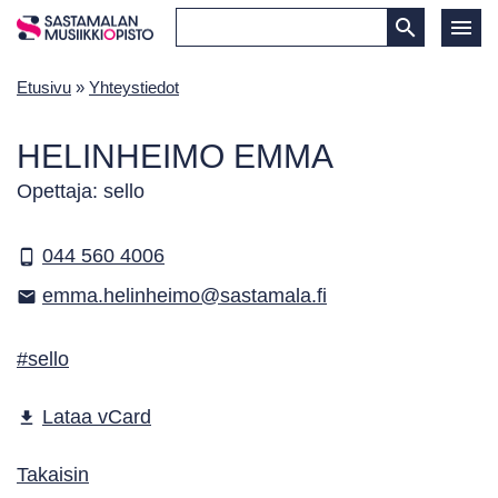
Etusivu
»
Yhteystiedot
HELINHEIMO EMMA
Opettaja: sello
044 560 4006
phone_android
emma.helinheimo@sastamala.fi
email
#sello
Lataa vCard
file_download
Takaisin