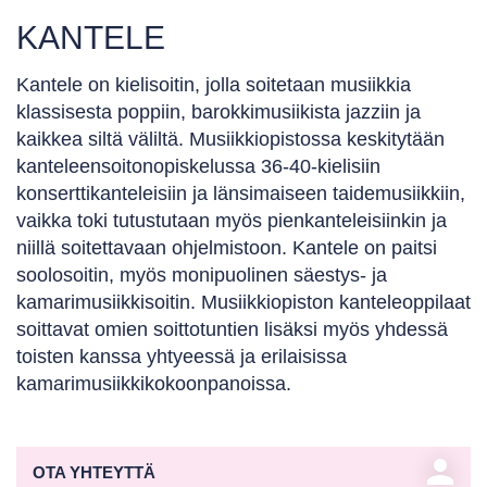
KANTELE
Kantele on kielisoitin, jolla soitetaan musiikkia
klassisesta poppiin, barokkimusiikista jazziin ja
kaikkea siltä väliltä. Musiikkiopistossa keskitytään
kanteleensoitonopiskelussa 36-40-kielisiin
konserttikanteleisiin ja länsimaiseen taidemusiikkiin,
vaikka toki tutustutaan myös pienkanteleisiinkin ja
niillä soitettavaan ohjelmistoon. Kantele on paitsi
soolosoitin, myös monipuolinen säestys- ja
kamarimusiikkisoitin. Musiikkiopiston kanteleoppilaat
soittavat omien soittotuntien lisäksi myös yhdessä
toisten kanssa yhtyeessä ja erilaisissa
kamarimusiikkikokoonpanoissa.
person
OTA YHTEYTTÄ