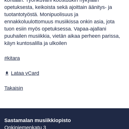
kohtaan. Työnkuvani koostuukin nykyään
opetuksesta, keikoista sekä ajoittain äänitys- ja
tuotantotyöstä. Monipuolisuus ja
ennakkoluulottomuus musiikissa onkin asia, jota
tuon esiin myös opetuksessa. Vapaa-ajallani
puuhailen musiikkia, vietän aikaa perheen parissa,
käyn kuntosalilla ja ulkoilen
#kitara
Lataa vCard
file_download
Takaisin
Sastamalan musiikkiopisto
Onkiniemenkatu 3