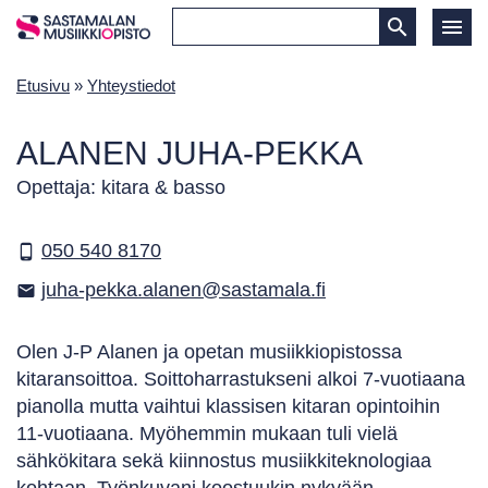
Etusivu
»
Yhteystiedot
ALANEN JUHA-PEKKA
Opettaja: kitara & basso
050 540 8170
phone_android
juha-pekka.alanen@sastamala.fi
email
Olen J-P Alanen ja opetan musiikkiopistossa
kitaransoittoa. Soittoharrastukseni alkoi 7-vuotiaana
pianolla mutta vaihtui klassisen kitaran opintoihin
11-vuotiaana. Myöhemmin mukaan tuli vielä
sähkökitara sekä kiinnostus musiikkiteknologiaa