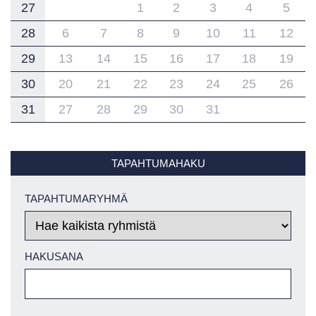
27
1
2
3
4
5
28
6
7
8
9
10
11
12
29
13
14
15
16
17
18
19
30
20
21
22
23
24
25
26
31
27
28
29
30
31
TAPAHTUMAHAKU
TAPAHTUMARYHMÄ
HAKUSANA