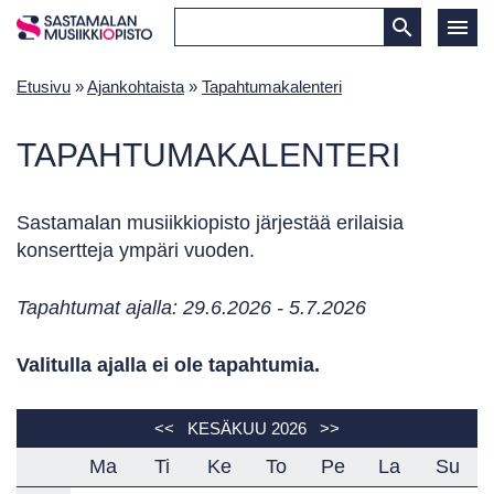
Etusivu
»
Ajankohtaista
»
Tapahtumakalenteri
TAPAHTUMAKALENTERI
Sastamalan musiikkiopisto järjestää erilaisia
konsertteja ympäri vuoden.
Tapahtumat ajalla: 29.6.2026 - 5.7.2026
Valitulla ajalla ei ole tapahtumia.
<<
KESÄKUU 2026
>>
Ma
Ti
Ke
To
Pe
La
Su