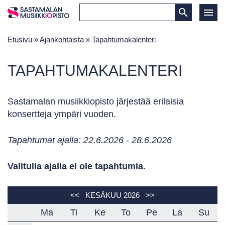
Etusivu
»
Ajankohtaista
»
Tapahtumakalenteri
TAPAHTUMAKALENTERI
Sastamalan musiikkiopisto järjestää erilaisia
konsertteja ympäri vuoden.
Tapahtumat ajalla: 22.6.2026 - 28.6.2026
Valitulla ajalla ei ole tapahtumia.
<<
KESÄKUU 2026
>>
Ma
Ti
Ke
To
Pe
La
Su