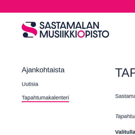
Ajankohtaista
TA
Uutisia
Sastamal
Tapahtumakalenteri
Tapahtum
Valitull