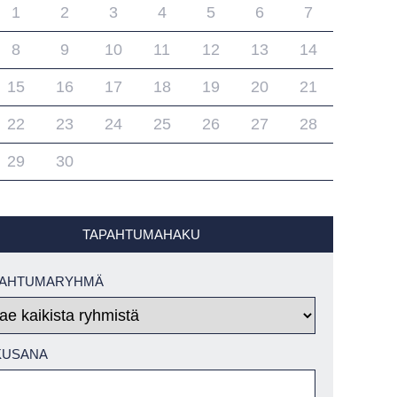
1
2
3
4
5
6
7
8
9
10
11
12
13
14
15
16
17
18
19
20
21
22
23
24
25
26
27
28
29
30
TAPAHTUMAHAKU
PAHTUMARYHMÄ
KUSANA