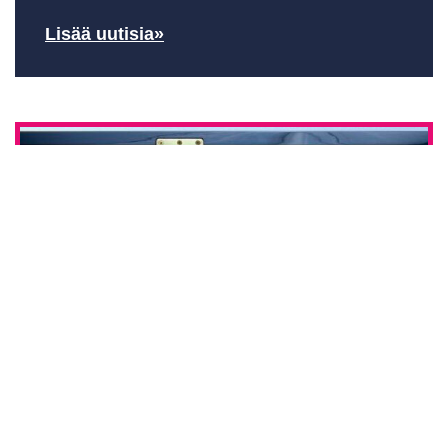
Lisää uutisia»