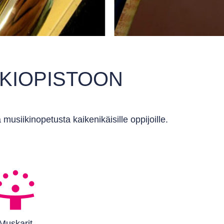
KIOPISTOON
siikinopetusta kaikenikäisille oppijoille.
Muskarit