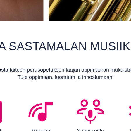
A SASTAMALAN MUSIIK
sta taiteen perusopetuksen laajan oppimäärän mukaista mu
Tule oppimaan, luomaan ja innostumaan!
t
Musiikin
Yhteissoitto