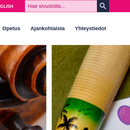
HAKUSAN
search
NGLISH
Opetus
Ajankohtaista
Yhteystiedot