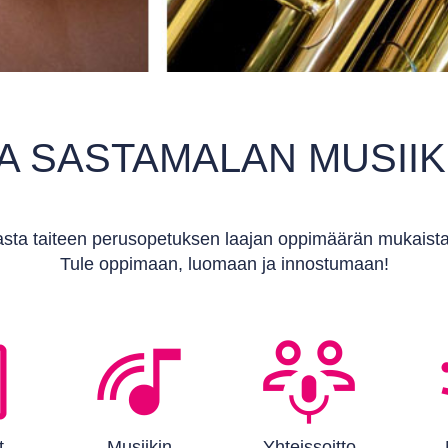
A SASTAMALAN MUSIIK
sta taiteen perusopetuksen laajan oppimäärän mukaista mu
Tule oppimaan, luomaan ja innostumaan!
t
Musiikin
Yhteissoitto