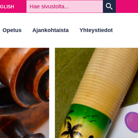
HAKUSAN
search
NGLISH
Opetus
Ajankohtaista
Yhteystiedot